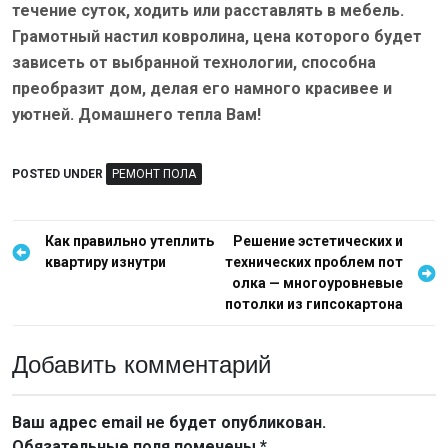
течение суток, ходить или расставлять в мебель.
Грамотный настил ковролина, цена которого будет
зависеть от выбранной технологии, способна
преобразит дом, делая его намного красивее и
уютней. Домашнего тепла Вам!
POSTED UNDER
РЕМОНТ ПОЛА
Н
Как правильно утеплить
Решение эстетических и
квартиру изнутри
технических проблем пот
а
олка — многоуровневые
в
потолки из гипсокартона
и
г
Добавить комментарий
а
ц
Ваш адрес email не будет опубликован.
Обязательные поля помечены
*