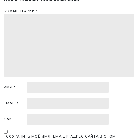
и
я
КОММЕНТАРИЙ
*
п
о
з
а
п
и
с
я
ИМЯ
*
м
EMAIL
*
САЙТ
СОХРАНИТЬ МОЁ ИМЯ, EMAIL И АДРЕС САЙТА В ЭТОМ