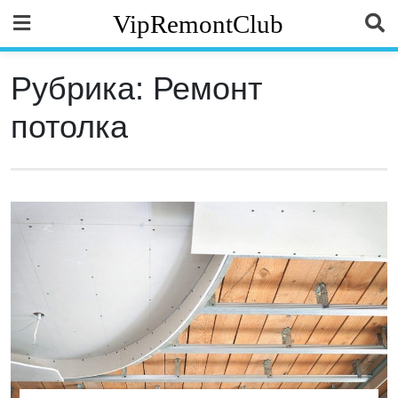
Skip
VipRemontClub
to
content
Рубрика:
Ремонт
потолка