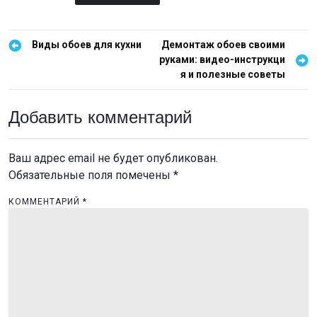
Н
Виды обоев для кухни
Демонтаж обоев своими
руками: видео-инструкци
а
я и полезные советы
в
и
Добавить комментарий
г
а
Ваш адрес email не будет опубликован.
ц
Обязательные поля помечены
*
и
КОММЕНТАРИЙ
*
я
п
о
з
а