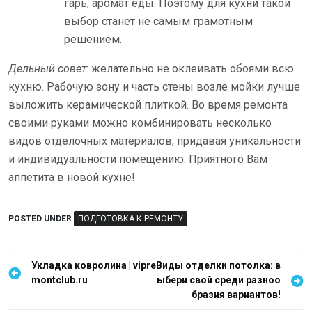
гарь, аромат еды. Поэтому для кухни такой
выбор станет не самым грамотным
решением.
Дельный совет
: желательно не оклеивать обоями всю
кухню. Рабочую зону и часть стены возле мойки лучше
выложить керамической плиткой. Во время ремонта
своими руками можно комбинировать несколько
видов отделочных материалов, придавая уникальности
и индивидуальности помещению. Приятного Вам
аппетита в новой кухне!
POSTED UNDER
ПОДГОТОВКА К РЕМОНТУ
Н
Укладка ковролина | vipre
Виды отделки потолка: в
montclub.ru
ыбери свой среди разноо
а
бразия вариантов!
в