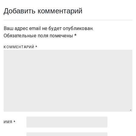
и
Добавить комментарий
г
а
Ваш адрес email не будет опубликован.
ц
Обязательные поля помечены
*
и
КОММЕНТАРИЙ
*
я
п
о
з
а
п
и
с
ИМЯ
*
я
м