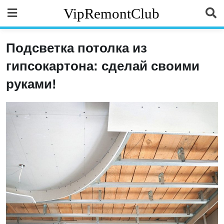
Skip
VipRemontClub
to
content
Подсветка потолка из
гипсокартона: сделай своими
руками!