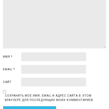
я
п
о
з
а
п
и
с
ИМЯ
*
я
м
EMAIL
*
САЙТ
СОХРАНИТЬ МОЁ ИМЯ, EMAIL И АДРЕС САЙТА В ЭТОМ
БРАУЗЕРЕ ДЛЯ ПОСЛЕДУЮЩИХ МОИХ КОММЕНТАРИЕВ.