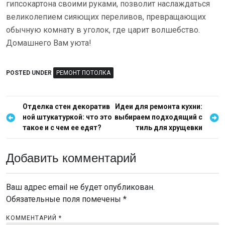
гипсокартона своими руками, позволит наслаждаться
великолепием сияющих переливов, превращающих
обычную комнату в уголок, где царит волшебство.
Домашнего Вам уюта!
POSTED UNDER
РЕМОНТ ПОТОЛКА
Н
Отделка стен декоратив
Идеи для ремонта кухни:
ной штукатуркой: что это
выбираем подходящий с
а
такое и с чем ее едят?
тиль для хрущевки
в
и
Добавить комментарий
г
а
Ваш адрес email не будет опубликован.
ц
Обязательные поля помечены
*
и
КОММЕНТАРИЙ
*