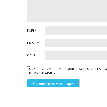
я
п
о
з
ИМЯ
*
а
EMAIL
*
п
САЙТ
и
с
СОХРАНИТЬ МОЁ ИМЯ, EMAIL И АДРЕС САЙТА В
КОММЕНТАРИЕВ.
я
м