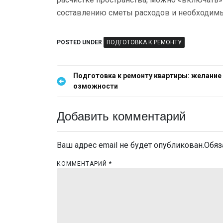
составлению сметы расходов и необходимы
POSTED UNDER
ПОДГОТОВКА К РЕМОНТУ
Н
Подготовка к ремонту квартиры: желание 
озможности
а
в
Добавить комментарий
и
Ваш адрес email не будет опубликован.
Обяз
г
КОММЕНТАРИЙ
*
а
ц
и