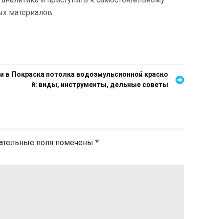
х материалов.
и в
Покраска потолка водоэмульсионной краско
й: виды, инструменты, дельные советы
ательные поля помечены
*