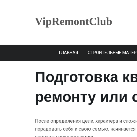
Skip
to
content
VipRemontClub
ГЛАВНАЯ
СТРОИТЕЛЬНЫЕ МАТЕ
Подготовка к
ремонту или с
После определения цели, характера и сложности тех изменений, которыми хочется
порадовать себя и свою семью, начинается
варианты реконструкции: