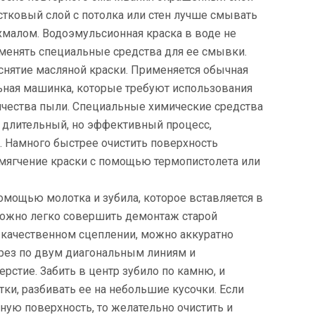
стковый слой с потолка или стен лучше смывать
хмалом. Водоэмульсионная краска в воде не
именять специальные средства для ее смывки.
нятие масляной краски. Применяется обычная
ьная машинка, которые требуют использования
ичества пыли. Специальные химические средства
о длительный, но эффективный процесс,
 Намного быстрее очистить поверхность
мягчение краски с помощью термопистолета или
омощью молотка и зубила, которое вставляется в
можно легко совершить демонтаж старой
 качественном сцеплении, можно аккуратно
дрез по двум диагональным линиям и
ерстие. Забить в центр зубило по камню, и
тки, разбивать ее на небольшие кусочки. Если
ую поверхность, то желательно очистить и