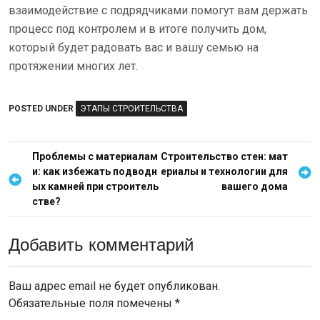
взаимодействие с подрядчиками помогут вам держать
процесс под контролем и в итоге получить дом,
который будет радовать вас и вашу семью на
протяжении многих лет.
POSTED UNDER
ЭТАПЫ СТРОИТЕЛЬСТВА
Н
Проблемы с материалам
Строительство стен: мат
и: как избежать подводн
ериалы и технологии для
а
ых камней при строитель
вашего дома
в
стве?
и
г
Добавить комментарий
а
ц
Ваш адрес email не будет опубликован.
Обязательные поля помечены
*
и