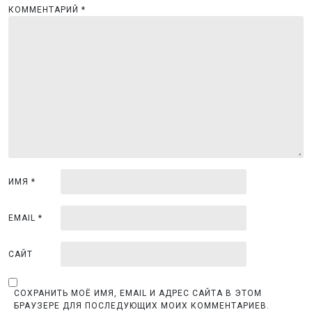
я
КОММЕНТАРИЙ
*
п
о
з
а
п
и
с
я
ИМЯ
*
м
EMAIL
*
САЙТ
СОХРАНИТЬ МОЁ ИМЯ, EMAIL И АДРЕС САЙТА В ЭТОМ
БРАУЗЕРЕ ДЛЯ ПОСЛЕДУЮЩИХ МОИХ КОММЕНТАРИЕВ.